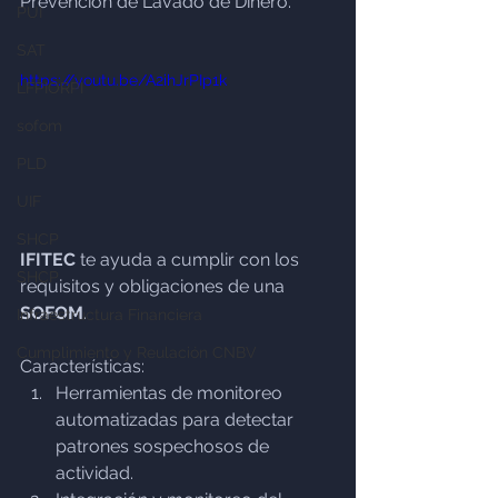
Prevención de Lavado de Dinero.
PUI
SAT
https://youtu.be/A2ihJrPIp1k
LFPIORPI
sofom
PLD
UIF
SHCP
IFITEC
 te ayuda a cumplir con los 
SHCP
requisitos y obligaciones de una 
SOFOM
.
Infraestructura Financiera
Cumplimiento y Reulación CNBV
Características:
Herramientas de monitoreo 
automatizadas para detectar 
patrones sospechosos de 
actividad.