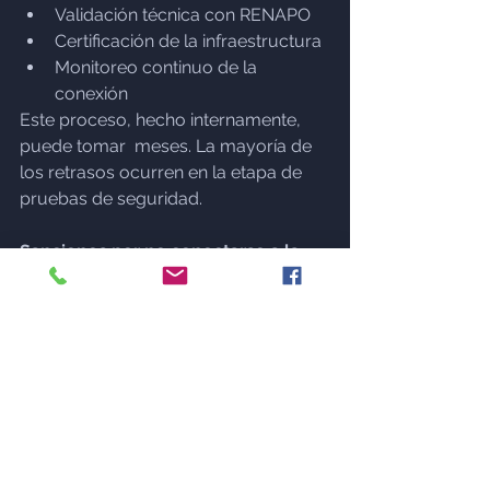
Validación técnica con RENAPO
Certificación de la infraestructura
Monitoreo continuo de la 
conexión
Este proceso, hecho internamente, 
puede tomar  meses. La mayoría de 
los retrasos ocurren en la etapa de 
pruebas de seguridad.
Sanciones por no conectarse a la 
PUI
¡Listo para cumplir? con BUSK te ayudamos a cumplir.