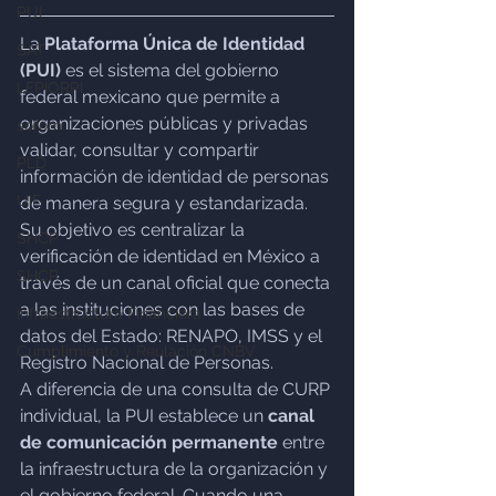
PUI
La 
Plataforma Única de Identidad 
SAT
(PUI)
 es el sistema del gobierno 
LFPIORPI
federal mexicano que permite a 
organizaciones públicas y privadas 
sofom
validar, consultar y compartir 
PLD
información de identidad de personas 
UIF
de manera segura y estandarizada. 
Su objetivo es centralizar la 
SHCP
verificación de identidad en México a 
SHCP
través de un canal oficial que conecta 
a las instituciones con las bases de 
Infraestructura Financiera
datos del Estado: RENAPO, IMSS y el 
Cumplimiento y Reulación CNBV
Registro Nacional de Personas.
A diferencia de una consulta de CURP 
individual, la PUI establece un 
canal 
de comunicación permanente
 entre 
la infraestructura de la organización y 
el gobierno federal. Cuando una 