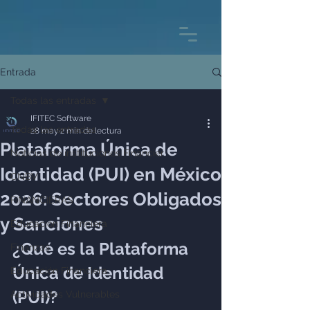
Entrada
Todas las entradas
IFITEC Software
Todas las entradas
28 may
2 min de lectura
Plataforma Única de
Noticias de instituciones Financier
Identidad (PUI) en México
CNBV
2026: Sectores Obligados
FINANCIERAS
y Sanciones
Educación Financiera
¿Qué es la Plataforma 
Finanzas
Única de Identidad 
Educación Financiera
(PUI)?
Actividades Vulnerables