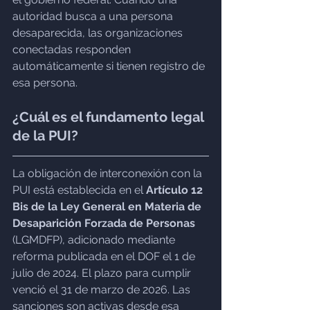
autoridad busca a una persona 
desaparecida, las organizaciones 
conectadas responden 
automáticamente si tienen registro de 
esa persona.
¿Cuál es el fundamento legal 
de la PUI?
La obligación de interconexión con la 
PUI está establecida en el 
Artículo 12 
Bis de la Ley General en Materia de 
Desaparición Forzada de Personas
(LGMDFP), adicionado mediante 
reforma publicada en el DOF el 1 de 
julio de 2024. El plazo para cumplir 
venció el 31 de marzo de 2026. Las 
sanciones son activas desde esa 