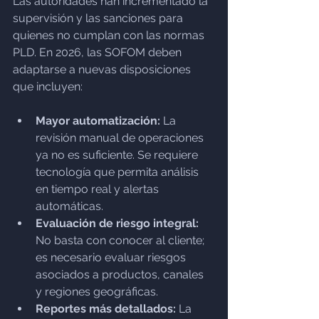
Las autoridades han incrementado la 
supervisión y las sanciones para 
quienes no cumplan con las normas 
PLD. En 2026, las SOFOM deben 
adaptarse a nuevas disposiciones 
que incluyen:
Mayor automatización:
 La 
revisión manual de operaciones 
ya no es suficiente. Se requiere 
tecnología que permita análisis 
en tiempo real y alertas 
automáticas.
Evaluación de riesgo integral:
No basta con conocer al cliente; 
es necesario evaluar riesgos 
asociados a productos, canales 
y regiones geográficas.
Reportes más detallados:
 La 