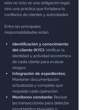
esto no solo es una obligación legal, 
sino una práctica que fortalece la 
confianza de clientes y autoridades.
Entre las principales 
responsabilidades están:
Identificación y conocimiento 
del cliente (KYC):
 Verificar la 
identidad y actividad económica 
de cada cliente para evaluar 
riesgos.
Integración de expedientes:
Mantener documentación 
actualizada y completa que 
respalde cada operación.
Monitoreo constante:
 Revisar 
las transacciones para detectar 
movimientos inusuales o 