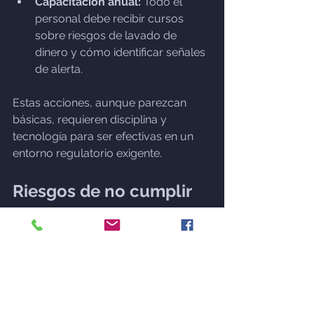
Capacitación anual:
 Todo el 
personal debe recibir cursos 
sobre riesgos de lavado de 
dinero y cómo identificar señales 
de alerta.
Estas acciones, aunque parezcan 
básicas, requieren disciplina y 
tecnología para ser efectivas en un 
entorno regulatorio exigente.
Riesgos de no cumplir 
con las obligaciones 
PLD
Ignorar o minimizar las obligaciones 
PLD puede traer consecuencias 
graves: