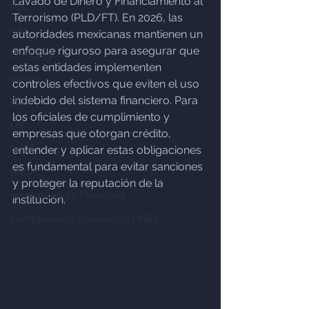
Lavado de Dinero y Financiamiento al 
PUI
Terrorismo (PLD/FT). En 2026, las 
SAT
autoridades mexicanas mantienen un 
enfoque riguroso para asegurar que 
LFPIORPI
estas entidades implementen 
sofom
controles efectivos que eviten el uso 
indebido del sistema financiero. Para 
PLD
los oficiales de cumplimiento y 
UIF
empresas que otorgan crédito, 
SHCP
entender y aplicar estas obligaciones 
es fundamental para evitar sanciones 
SHCP
y proteger la reputación de la 
Infraestructura Financiera
institución.
Cumplimiento y Reulación CNBV