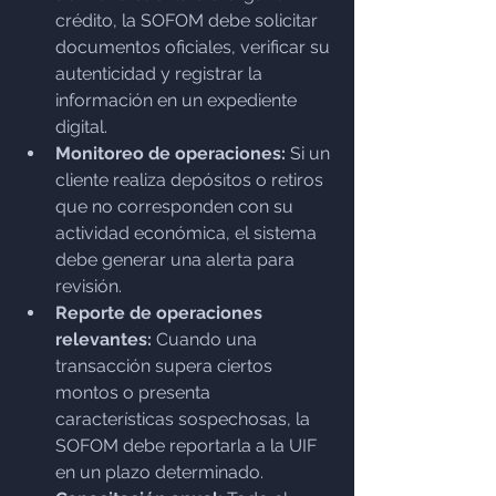
crédito, la SOFOM debe solicitar 
documentos oficiales, verificar su 
autenticidad y registrar la 
información en un expediente 
digital.
Monitoreo de operaciones:
 Si un 
cliente realiza depósitos o retiros 
que no corresponden con su 
actividad económica, el sistema 
debe generar una alerta para 
revisión.
Reporte de operaciones 
relevantes:
 Cuando una 
transacción supera ciertos 
montos o presenta 
características sospechosas, la 
SOFOM debe reportarla a la UIF 
en un plazo determinado.