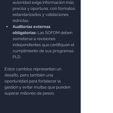
autoridad exige información más 
precisa y oportuna, con formatos 
estandarizados y validaciones 
estrictas.
Auditorías externas 
obligatorias:
 Las SOFOM deben 
someterse a revisiones 
independientes que certifiquen el 
cumplimiento de sus programas 
PLD.
Estos cambios representan un 
desafío, pero también una 
oportunidad para fortalecer la 
gestión y evitar multas que pueden 
superar millones de pesos.