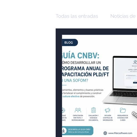
Todas las entradas
Noticias de 
Finanzas
Educación Finan
PLD
UIF
SHCP