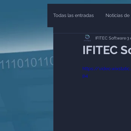
Todas las entradas
Noticias de 
IFITEC Software
3 
Finanzas
Educación Finan
IFITEC 
PLD
UIF
SHCP
https://video.wixsta
p4