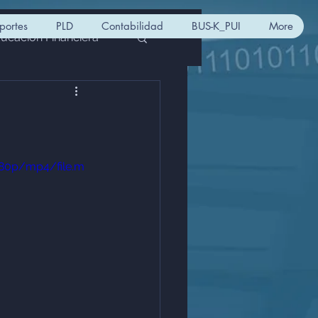
portes
PLD
Contabilidad
BUS-K_PUI
More
ucación Financiera
PIORPI
sofom
ulación CNBV
480p/mp4/file.m