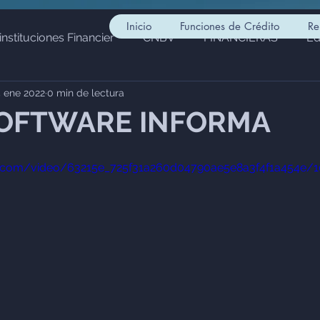
Inicio
Funciones de Crédito
Re
instituciones Financier
CNBV
FINANCIERAS
Ed
 ene 2022
0 min de lectura
ciera
Actividades Vulnerables
PUI
SAT
LF
SOFTWARE INFORMA
SHCP
Infraestructura Financiera
Cumplimiento y Re
tic.com/video/63215e_725f31a260d04790ae5e8a3f4f1a454e/