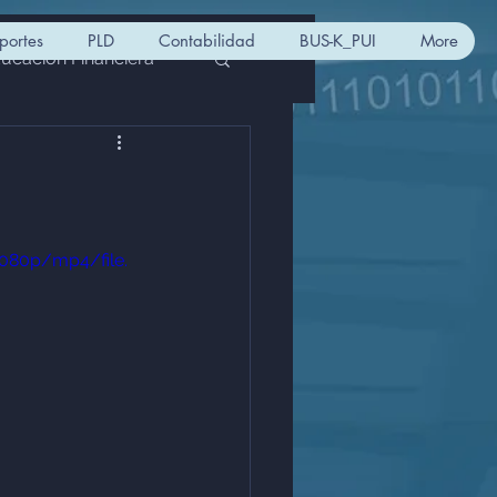
portes
PLD
Contabilidad
BUS-K_PUI
More
ucación Financiera
PIORPI
sofom
ulación CNBV
1080p/mp4/file.