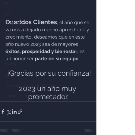
PUI
SAT
Queridos Clientes
, el año que se 
LFPIORPI
va nos a dejado mucho aprendizaje y 
sofom
crecimiento, deseamos que en este 
año nuevo 2023 sea de mayores 
PLD
éxitos, prosperidad y bienestar
, es 
UIF
un honor ser
 parte de su equipo
.
SHCP
¡Gracias por su confianza!
SHCP
Infraestructura Financiera
2023 un año muy 
prometedor.
Cumplimiento y Reulación CNBV