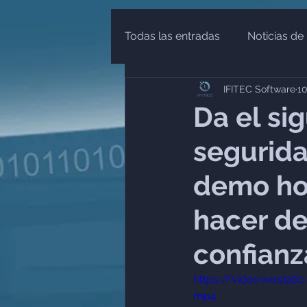
Todas las entradas
Noticias de 
IFITEC Software
10
Finanzas
Educación Finan
Da el si
segurida
PLD
UIF
SHCP
demo ho
hacer de
confianz
https://video.wixsta
mp4