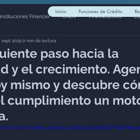
Inicio
Funciones de Crédito
Re
instituciones Financier
CNBV
FINANCIERAS
Ed
 sept 2025
0 min de lectura
ciera
Actividades Vulnerables
PUI
SAT
LF
guiente paso hacia la
d y el crecimiento. Age
SHCP
Infraestructura Financiera
Cumplimiento y Re
y mismo y descubre c
l cumplimiento un mot
a.
tic.com/video/63215e_1916a3a0331a4c5fb9e228376d1bd154/